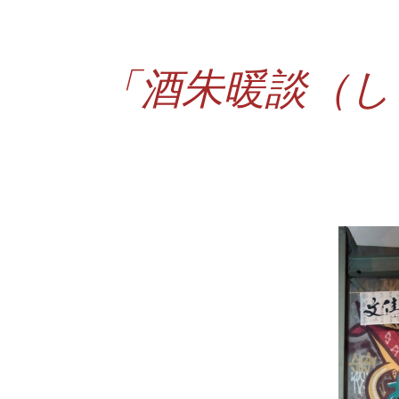
「酒朱暖談（し